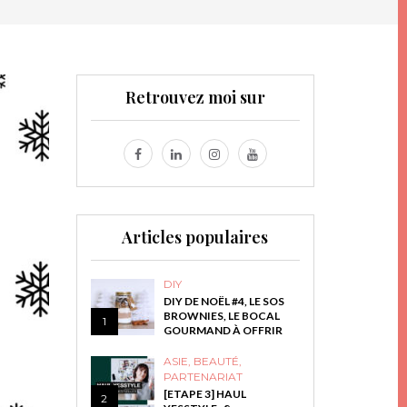
Retrouvez moi sur
Articles populaires
DIY
DIY DE NOËL #4, LE SOS
BROWNIES, LE BOCAL
1
GOURMAND À OFFRIR
ASIE
,
BEAUTÉ
,
PARTENARIAT
[ETAPE 3] HAUL
2