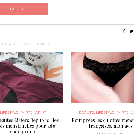
LIRE LA SUITE
OUS ALLEZ AUSSI AIMER
,
,
,
LIFESTYLE
PARTENARIAT
BEAUTÉ
LIFESTYLE
PARTENA
autés Sisters Republic : les
Pourprées les culottes mens
tes menstruelles pour ado +
françaises, mon avis
code promo