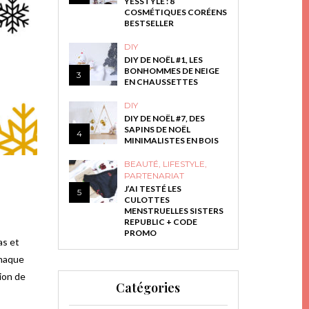
YESSTYLE : 8
COSMÉTIQUES CORÉENS
BESTSELLER
DIY
DIY DE NOËL #1, LES
BONHOMMES DE NEIGE
3
EN CHAUSSETTES
DIY
DIY DE NOËL #7, DES
SAPINS DE NOËL
4
MINIMALISTES EN BOIS
BEAUTÉ
,
LIFESTYLE
,
PARTENARIAT
J’AI TESTÉ LES
5
CULOTTES
MENSTRUELLES SISTERS
REPUBLIC + CODE
PROMO
as et
haque
sion de
Catégories