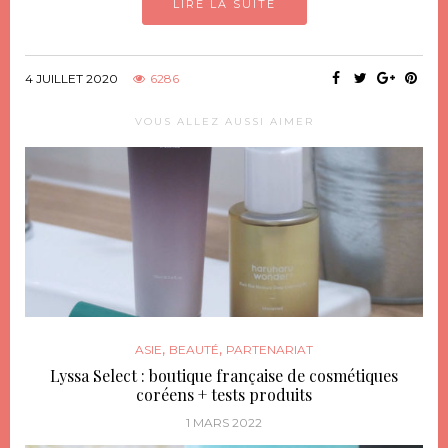
LIRE LA SUITE
4 JUILLET 2020
6286
VOUS ALLEZ AUSSI AIMER
,
,
ASIE
BEAUTÉ
PARTENARIAT
Lyssa Select : boutique française de cosmétiques
coréens + tests produits
1 MARS 2022