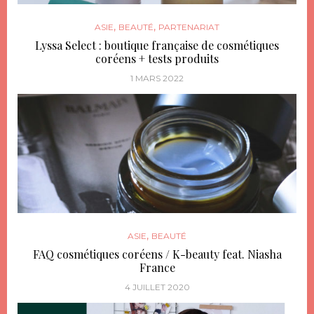
,
,
ASIE
BEAUTÉ
PARTENARIAT
Lyssa Select : boutique française de cosmétiques
coréens + tests produits
1 MARS 2022
,
ASIE
BEAUTÉ
FAQ cosmétiques coréens / K-beauty feat. Niasha
France
4 JUILLET 2020