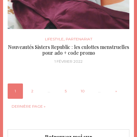
,
LIFESTYLE
PARTENARIAT
Nouveautés Sisters Republic : les culottes menstruelles
pour ado + code promo
1 FÉVRIER 2022
1
2
…
5
10
…
»
DERNIÈRE PAGE »