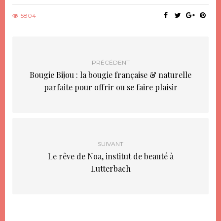
nouvelle
nouvelle
fenêtre)
fenêtre)
5804
PRÉCÉDENT
Bougie Bijou : la bougie française & naturelle
parfaite pour offrir ou se faire plaisir
SUIVANT
Le rêve de Noa, institut de beauté à
Lutterbach