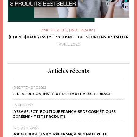
,
,
ASIE
BEAUTÉ
PARTENARIAT
FRIR
[ETAPE 3] HAUL YESSTYLE : 8 COSMÉTIQUES CORÉENS BESTSELLER
D
1 AVRIL 2020
Articles récents
16 SEPTEMBRE 2022
LE RÊVE DE NOA, INSTITUT DE BEAUTÉ À LUTTERBACH
1 MARS 2022
LYSSA SELECT : BOUTIQUE FRANÇAISE DE COSMÉTIQUES
CORÉENS + TESTS PRODUITS
15 FÉVRIER 2022
BOUGIE BIJOU : LA BOUGIE FRANÇAISE & NATURELLE