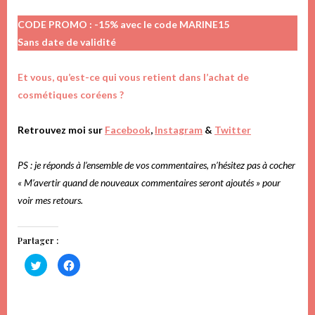
CODE PROMO : -15% avec le code MARINE15
Sans date de validité
Et vous, qu’est-ce qui vous retient dans l’achat de
cosmétiques coréens ?
Retrouvez moi sur
Facebook
,
Instagram
&
Twitter
PS : je réponds à l’ensemble de vos commentaires, n’hésitez pas à cocher
« M’avertir quand de nouveaux commentaires seront ajoutés » pour
voir mes retours.
Partager :
Cliquez
Cliquez
pour
pour
partager
partager
sur
sur
Twitter(ouvre
Facebook(ouvre
dans
dans
une
une