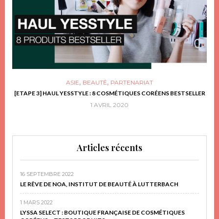
,
,
ASIE
BEAUTÉ
PARTENARIAT
FRIR
[ETAPE 3] HAUL YESSTYLE : 8 COSMÉTIQUES CORÉENS BESTSELLER
D
1 AVRIL 2020
Articles récents
16 SEPTEMBRE 2022
LE RÊVE DE NOA, INSTITUT DE BEAUTÉ À LUTTERBACH
1 MARS 2022
LYSSA SELECT : BOUTIQUE FRANÇAISE DE COSMÉTIQUES