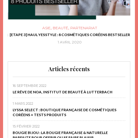
,
,
ASIE
BEAUTÉ
PARTENARIAT
FRIR
[ETAPE 3] HAUL YESSTYLE : 8 COSMÉTIQUES CORÉENS BESTSELLER
D
1 AVRIL 2020
Articles récents
16 SEPTEMBRE 2022
LE RÊVE DE NOA, INSTITUT DE BEAUTÉ À LUTTERBACH
1 MARS 2022
LYSSA SELECT : BOUTIQUE FRANÇAISE DE COSMÉTIQUES
CORÉENS + TESTS PRODUITS
15 FÉVRIER 2022
BOUGIE BIJOU : LA BOUGIE FRANÇAISE & NATURELLE
PARFAITE POUR OFFRIR OU SE FAIRE PLAISIR