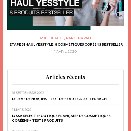
,
,
ASIE
BEAUTÉ
PARTENARIAT
FRIR
[ETAPE 3] HAUL YESSTYLE : 8 COSMÉTIQUES CORÉENS BESTSELLER
D
1 AVRIL 2020
Articles récents
16 SEPTEMBRE 2022
LE RÊVE DE NOA, INSTITUT DE BEAUTÉ À LUTTERBACH
1 MARS 2022
LYSSA SELECT : BOUTIQUE FRANÇAISE DE COSMÉTIQUES
CORÉENS + TESTS PRODUITS