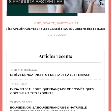
,
,
ASIE
BEAUTÉ
PARTENARIAT
FRIR
[ETAPE 3] HAUL YESSTYLE : 8 COSMÉTIQUES CORÉENS BESTSELLER
D
1 AVRIL 2020
Articles récents
16 SEPTEMBRE 2022
LE RÊVE DE NOA, INSTITUT DE BEAUTÉ À LUTTERBACH
1 MARS 2022
LYSSA SELECT : BOUTIQUE FRANÇAISE DE COSMÉTIQUES
CORÉENS + TESTS PRODUITS
15 FÉVRIER 2022
BOUGIE BIJOU : LA BOUGIE FRANÇAISE & NATURELLE