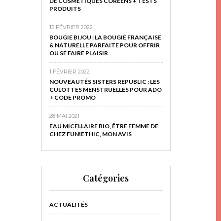
DE COSMÉTIQUES CORÉENS + TESTS
PRODUITS
15 FÉVRIER 2022
BOUGIE BIJOU : LA BOUGIE FRANÇAISE
& NATURELLE PARFAITE POUR OFFRIR
OU SE FAIRE PLAISIR
1 FÉVRIER 2022
NOUVEAUTÉS SISTERS REPUBLIC : LES
CULOTTES MENSTRUELLES POUR ADO
+ CODE PROMO
28 MAI 2021
EAU MICELLAIRE BIO, ÊTRE FEMME DE
CHEZ FUN!ETHIC, MON AVIS
Catégories
ACTUALITÉS