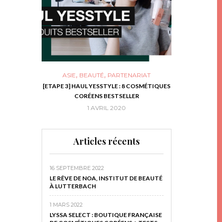
,
,
ASIE
BEAUTÉ
PARTENARIAT
NIES, LE BOCAL
[ETAPE 3] HAUL YESSTYLE : 8 COSMÉTIQUES
DIY DE NOËL #1
RIR
CORÉENS BESTSELLER
EN 
16
1 AVRIL 2020
29 N
Articles récents
16 SEPTEMBRE 2022
LE RÊVE DE NOA, INSTITUT DE BEAUTÉ
À LUTTERBACH
1 MARS 2022
LYSSA SELECT : BOUTIQUE FRANÇAISE