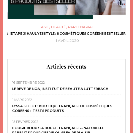
,
,
ASIE
BEAUTÉ
PARTENARIAT
FRIR
[ETAPE 3] HAUL YESSTYLE : 8 COSMÉTIQUES CORÉENS BESTSELLER
D
1 AVRIL 2020
Articles récents
16 SEPTEMBRE 2022
LE RÊVE DE NOA, INSTITUT DE BEAUTÉ À LUTTERBACH
1 MARS 2022
LYSSA SELECT : BOUTIQUE FRANÇAISE DE COSMÉTIQUES
CORÉENS + TESTS PRODUITS
15 FÉVRIER 2022
BOUGIE BIJOU : LA BOUGIE FRANÇAISE & NATURELLE
PARFAITE POUR OFFRIR OU SE FAIRE PLAISIR