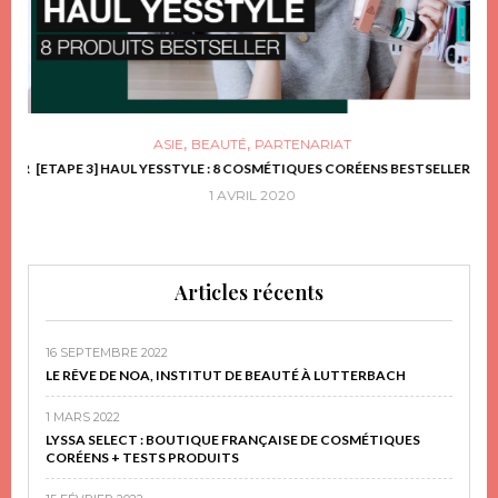
,
,
ASIE
BEAUTÉ
PARTENARIAT
FRIR
[ETAPE 3] HAUL YESSTYLE : 8 COSMÉTIQUES CORÉENS BESTSELLER
D
1 AVRIL 2020
Articles récents
16 SEPTEMBRE 2022
LE RÊVE DE NOA, INSTITUT DE BEAUTÉ À LUTTERBACH
1 MARS 2022
LYSSA SELECT : BOUTIQUE FRANÇAISE DE COSMÉTIQUES
CORÉENS + TESTS PRODUITS