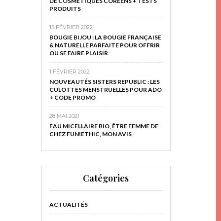
DE COSMÉTIQUES CORÉENS + TESTS
PRODUITS
15 FÉVRIER 2022
BOUGIE BIJOU : LA BOUGIE FRANÇAISE
& NATURELLE PARFAITE POUR OFFRIR
OU SE FAIRE PLAISIR
1 FÉVRIER 2022
NOUVEAUTÉS SISTERS REPUBLIC : LES
CULOTTES MENSTRUELLES POUR ADO
+ CODE PROMO
28 MAI 2021
EAU MICELLAIRE BIO, ÊTRE FEMME DE
CHEZ FUN!ETHIC, MON AVIS
Catégories
ACTUALITÉS