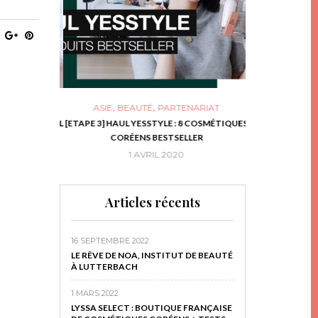
,
,
ASIE
BEAUTÉ
PARTENARIAT
NIES, LE BOCAL
[ETAPE 3] HAUL YESSTYLE : 8 COSMÉTIQUES
DIY DE NOËL #1
RIR
CORÉENS BESTSELLER
EN 
16
1 AVRIL 2020
29 N
Articles récents
16 SEPTEMBRE 2022
LE RÊVE DE NOA, INSTITUT DE BEAUTÉ
À LUTTERBACH
1 MARS 2022
LYSSA SELECT : BOUTIQUE FRANÇAISE