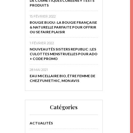
DE COSMÉTIQUES CORÉENS + TESTS
PRODUITS
15 FÉVRIER 2022
BOUGIE BIJOU : LA BOUGIE FRANÇAISE
& NATURELLE PARFAITE POUR OFFRIR
OU SE FAIRE PLAISIR
1 FÉVRIER 2022
NOUVEAUTÉS SISTERS REPUBLIC : LES
CULOTTES MENSTRUELLES POUR ADO
+ CODE PROMO
28 MAI 2021
EAU MICELLAIRE BIO, ÊTRE FEMME DE
CHEZ FUN!ETHIC, MON AVIS
Catégories
ACTUALITÉS