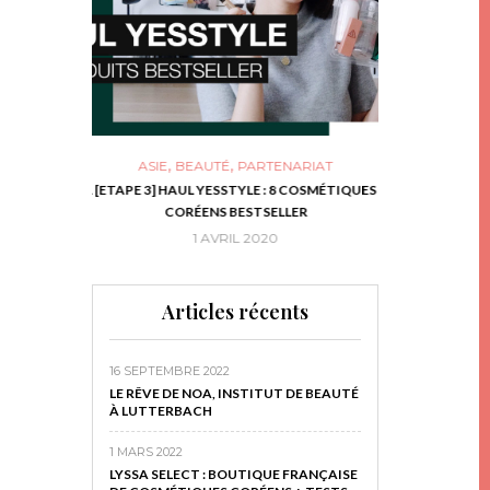
,
,
ASIE
BEAUTÉ
PARTENARIAT
NIES, LE BOCAL
[ETAPE 3] HAUL YESSTYLE : 8 COSMÉTIQUES
DIY DE NOËL #1
RIR
CORÉENS BESTSELLER
EN 
16
1 AVRIL 2020
29 N
Articles récents
16 SEPTEMBRE 2022
LE RÊVE DE NOA, INSTITUT DE BEAUTÉ
À LUTTERBACH
1 MARS 2022
LYSSA SELECT : BOUTIQUE FRANÇAISE