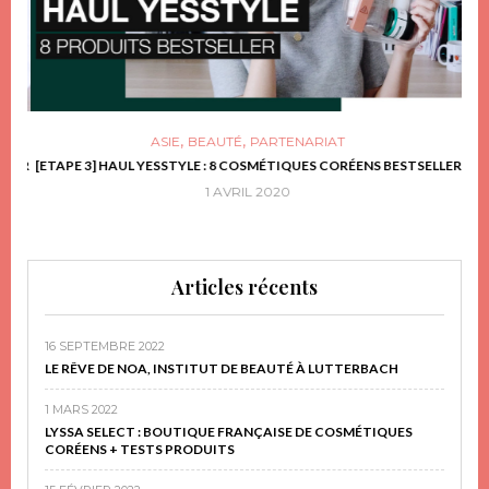
,
,
ASIE
BEAUTÉ
PARTENARIAT
FRIR
[ETAPE 3] HAUL YESSTYLE : 8 COSMÉTIQUES CORÉENS BESTSELLER
D
1 AVRIL 2020
Articles récents
16 SEPTEMBRE 2022
LE RÊVE DE NOA, INSTITUT DE BEAUTÉ À LUTTERBACH
1 MARS 2022
LYSSA SELECT : BOUTIQUE FRANÇAISE DE COSMÉTIQUES
CORÉENS + TESTS PRODUITS