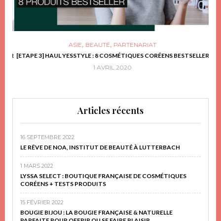
,
,
ASIE
BEAUTÉ
PARTENARIAT
FRIR
[ETAPE 3] HAUL YESSTYLE : 8 COSMÉTIQUES CORÉENS BESTSELLER
D
1 AVRIL 2020
Articles récents
16 SEPTEMBRE 2022
LE RÊVE DE NOA, INSTITUT DE BEAUTÉ À LUTTERBACH
1 MARS 2022
LYSSA SELECT : BOUTIQUE FRANÇAISE DE COSMÉTIQUES
CORÉENS + TESTS PRODUITS
15 FÉVRIER 2022
BOUGIE BIJOU : LA BOUGIE FRANÇAISE & NATURELLE
PARFAITE POUR OFFRIR OU SE FAIRE PLAISIR