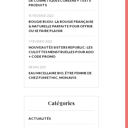
DE COSMÉTIQUES CORÉENS + TESTS
PRODUITS
15 FÉVRIER 2022
BOUGIE BIJOU : LA BOUGIE FRANÇAISE
& NATURELLE PARFAITE POUR OFFRIR
OU SE FAIRE PLAISIR
1 FÉVRIER 2022
NOUVEAUTÉS SISTERS REPUBLIC : LES
CULOTTES MENSTRUELLES POUR ADO
+ CODE PROMO
28 MAI 2021
EAU MICELLAIRE BIO, ÊTRE FEMME DE
CHEZ FUN!ETHIC, MON AVIS
Catégories
ACTUALITÉS