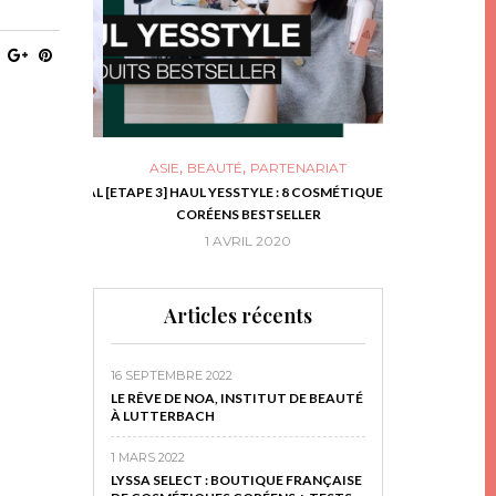
,
,
ASIE
BEAUTÉ
PARTENARIAT
NIES, LE BOCAL
[ETAPE 3] HAUL YESSTYLE : 8 COSMÉTIQUES
DIY DE NOËL #1
RIR
CORÉENS BESTSELLER
EN 
16
1 AVRIL 2020
29 N
Articles récents
16 SEPTEMBRE 2022
LE RÊVE DE NOA, INSTITUT DE BEAUTÉ
À LUTTERBACH
1 MARS 2022
LYSSA SELECT : BOUTIQUE FRANÇAISE