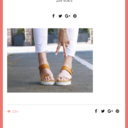
234 VUES
234