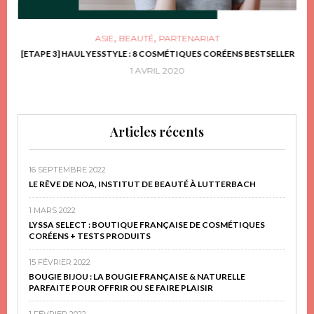
,
,
ASIE
BEAUTÉ
PARTENARIAT
FRIR
[ETAPE 3] HAUL YESSTYLE : 8 COSMÉTIQUES CORÉENS BESTSELLER
D
1 AVRIL 2020
Articles récents
16 SEPTEMBRE 2022
LE RÊVE DE NOA, INSTITUT DE BEAUTÉ À LUTTERBACH
1 MARS 2022
LYSSA SELECT : BOUTIQUE FRANÇAISE DE COSMÉTIQUES
CORÉENS + TESTS PRODUITS
15 FÉVRIER 2022
BOUGIE BIJOU : LA BOUGIE FRANÇAISE & NATURELLE
PARFAITE POUR OFFRIR OU SE FAIRE PLAISIR
1 FÉVRIER 2022