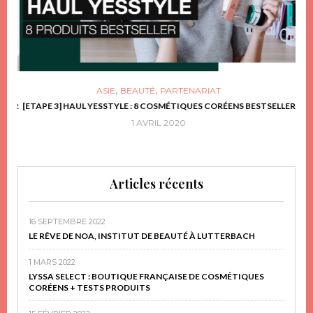
,
,
ASIE
BEAUTÉ
PARTENARIAT
FRIR
[ETAPE 3] HAUL YESSTYLE : 8 COSMÉTIQUES CORÉENS BESTSELLER
D
1 AVRIL 2020
Articles récents
16 SEPTEMBRE 2022
LE RÊVE DE NOA, INSTITUT DE BEAUTÉ À LUTTERBACH
1 MARS 2022
LYSSA SELECT : BOUTIQUE FRANÇAISE DE COSMÉTIQUES
CORÉENS + TESTS PRODUITS