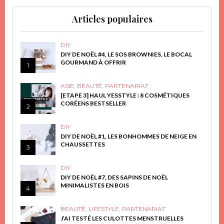
Articles populaires
DIY
DIY DE NOËL #4, LE SOS BROWNIES, LE BOCAL
GOURMAND À OFFRIR
1
ASIE
,
BEAUTÉ
,
PARTENARIAT
[ETAPE 3] HAUL YESSTYLE : 8 COSMÉTIQUES
CORÉENS BESTSELLER
2
DIY
DIY DE NOËL #1, LES BONHOMMES DE NEIGE EN
CHAUSSETTES
3
DIY
DIY DE NOËL #7, DES SAPINS DE NOËL
MINIMALISTES EN BOIS
4
BEAUTÉ
,
LIFESTYLE
,
PARTENARIAT
J’AI TESTÉ LES CULOTTES MENSTRUELLES