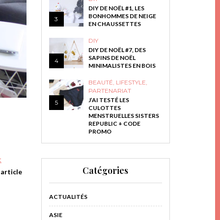
DIY DE NOËL #1, LES
BONHOMMES DE NEIGE
3
EN CHAUSSETTES
DIY
DIY DE NOËL #7, DES
SAPINS DE NOËL
4
MINIMALISTES EN BOIS
BEAUTÉ
,
LIFESTYLE
,
PARTENARIAT
J’AI TESTÉ LES
5
CULOTTES
MENSTRUELLES SISTERS
REPUBLIC + CODE
PROMO
t
Catégories
r
article
ACTUALITÉS
ASIE