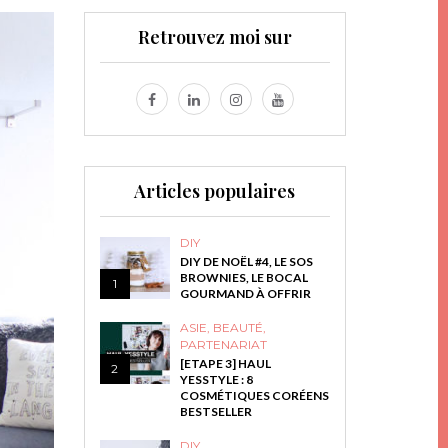
Retrouvez moi sur
Articles populaires
DIY
DIY DE NOËL #4, LE SOS
BROWNIES, LE BOCAL
1
GOURMAND À OFFRIR
ASIE
,
BEAUTÉ
,
PARTENARIAT
[ETAPE 3] HAUL
2
YESSTYLE : 8
COSMÉTIQUES CORÉENS
BESTSELLER
DIY