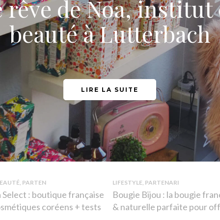
BEAUTÉ, PARTEN
LIFESTYLE, PARTENARI
 Select : boutique française
Bougie Bijou : la bougie fran
osmétiques coréens + tests
& naturelle parfaite pour off
uits
ou se faire plaisir