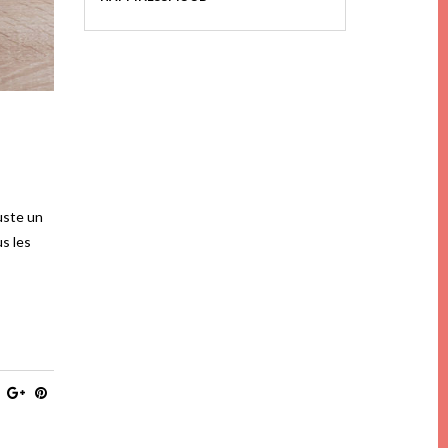
juste un
us les