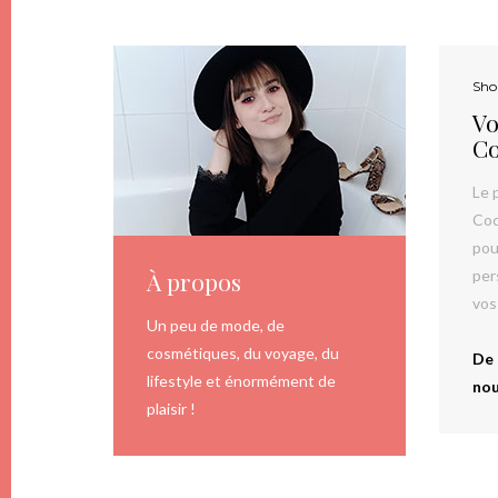
Sho
Vo
Co
Le 
Coc
pou
À propos
per
vos
Un peu de mode, de
cosmétiques, du voyage, du
De 
lifestyle et énormément de
nou
plaisir !