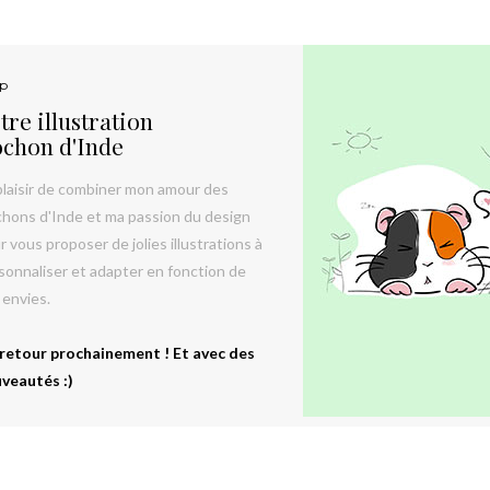
p
tre illustration
chon d'Inde
plaisir de combiner mon amour des
hons d'Inde et ma passion du design
r vous proposer de jolies illustrations à
sonnaliser et adapter en fonction de
 envies.
retour prochainement ! Et avec des
veautés :)