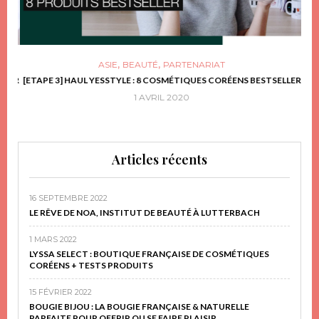
,
,
ASIE
BEAUTÉ
PARTENARIAT
FRIR
[ETAPE 3] HAUL YESSTYLE : 8 COSMÉTIQUES CORÉENS BESTSELLER
D
1 AVRIL 2020
Articles récents
16 SEPTEMBRE 2022
LE RÊVE DE NOA, INSTITUT DE BEAUTÉ À LUTTERBACH
1 MARS 2022
LYSSA SELECT : BOUTIQUE FRANÇAISE DE COSMÉTIQUES
CORÉENS + TESTS PRODUITS
15 FÉVRIER 2022
BOUGIE BIJOU : LA BOUGIE FRANÇAISE & NATURELLE
PARFAITE POUR OFFRIR OU SE FAIRE PLAISIR