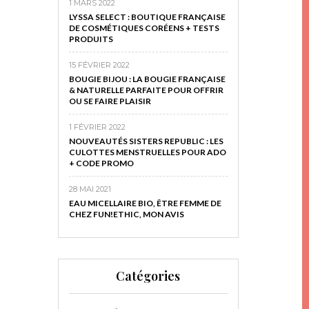
1 MARS 2022
LYSSA SELECT : BOUTIQUE FRANÇAISE
DE COSMÉTIQUES CORÉENS + TESTS
PRODUITS
15 FÉVRIER 2022
BOUGIE BIJOU : LA BOUGIE FRANÇAISE
& NATURELLE PARFAITE POUR OFFRIR
OU SE FAIRE PLAISIR
1 FÉVRIER 2022
NOUVEAUTÉS SISTERS REPUBLIC : LES
CULOTTES MENSTRUELLES POUR ADO
+ CODE PROMO
28 MAI 2021
EAU MICELLAIRE BIO, ÊTRE FEMME DE
CHEZ FUN!ETHIC, MON AVIS
Catégories