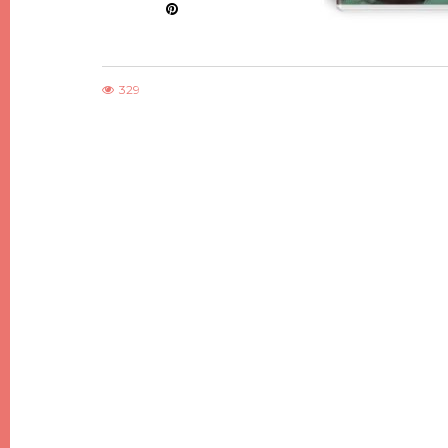
329
DIY
DIY DE NOËL #7, DES SAPINS DE NOËL
MINIMALISTES EN BOIS
21 DÉCEMBRE 2017