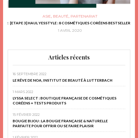
,
,
ASIE
BEAUTÉ
PARTENARIAT
FRIR
[ETAPE 3] HAUL YESSTYLE : 8 COSMÉTIQUES CORÉENS BESTSELLER
D
1 AVRIL 2020
Articles récents
16 SEPTEMBRE 2022
LE RÊVE DE NOA, INSTITUT DE BEAUTÉ À LUTTERBACH
1 MARS 2022
LYSSA SELECT : BOUTIQUE FRANÇAISE DE COSMÉTIQUES
CORÉENS + TESTS PRODUITS
15 FÉVRIER 2022
BOUGIE BIJOU : LA BOUGIE FRANÇAISE & NATURELLE
PARFAITE POUR OFFRIR OU SE FAIRE PLAISIR
1 FÉVRIER 2022