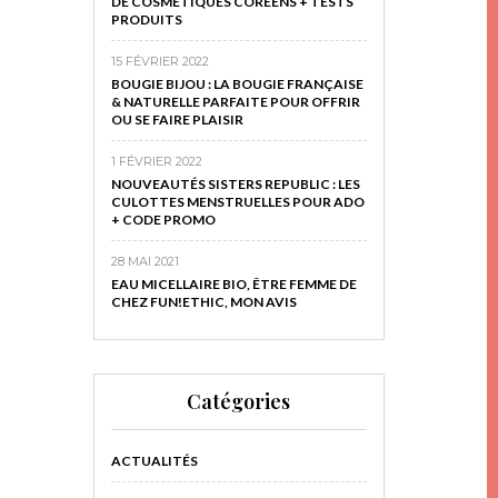
DE COSMÉTIQUES CORÉENS + TESTS
PRODUITS
15 FÉVRIER 2022
BOUGIE BIJOU : LA BOUGIE FRANÇAISE
& NATURELLE PARFAITE POUR OFFRIR
OU SE FAIRE PLAISIR
1 FÉVRIER 2022
NOUVEAUTÉS SISTERS REPUBLIC : LES
CULOTTES MENSTRUELLES POUR ADO
+ CODE PROMO
28 MAI 2021
EAU MICELLAIRE BIO, ÊTRE FEMME DE
CHEZ FUN!ETHIC, MON AVIS
Catégories
ACTUALITÉS