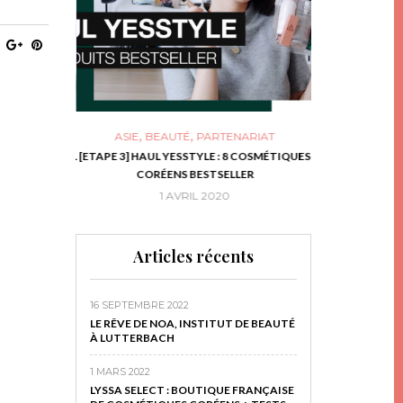
,
,
ASIE
BEAUTÉ
PARTENARIAT
NIES, LE BOCAL
[ETAPE 3] HAUL YESSTYLE : 8 COSMÉTIQUES
DIY DE NOËL #1
RIR
CORÉENS BESTSELLER
EN 
16
1 AVRIL 2020
29 N
Articles récents
16 SEPTEMBRE 2022
LE RÊVE DE NOA, INSTITUT DE BEAUTÉ
À LUTTERBACH
1 MARS 2022
LYSSA SELECT : BOUTIQUE FRANÇAISE