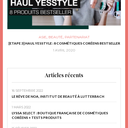
,
,
ASIE
BEAUTÉ
PARTENARIAT
FRIR
[ETAPE 3] HAUL YESSTYLE : 8 COSMÉTIQUES CORÉENS BESTSELLER
D
1 AVRIL 2020
Articles récents
16 SEPTEMBRE 2022
LE RÊVE DE NOA, INSTITUT DE BEAUTÉ À LUTTERBACH
1 MARS 2022
LYSSA SELECT : BOUTIQUE FRANÇAISE DE COSMÉTIQUES
CORÉENS + TESTS PRODUITS