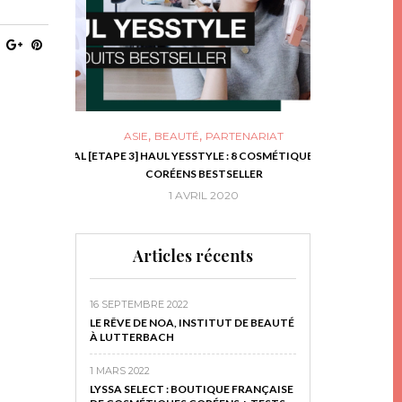
,
,
ASIE
BEAUTÉ
PARTENARIAT
NIES, LE BOCAL
[ETAPE 3] HAUL YESSTYLE : 8 COSMÉTIQUES
DIY DE NOËL #1
RIR
CORÉENS BESTSELLER
EN 
16
1 AVRIL 2020
29 N
Articles récents
16 SEPTEMBRE 2022
LE RÊVE DE NOA, INSTITUT DE BEAUTÉ
À LUTTERBACH
1 MARS 2022
LYSSA SELECT : BOUTIQUE FRANÇAISE