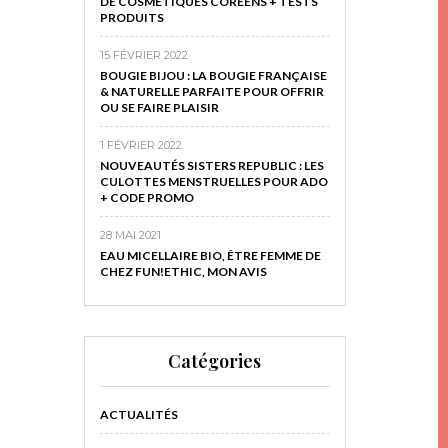
DE COSMÉTIQUES CORÉENS + TESTS
PRODUITS
15 FÉVRIER 2022
BOUGIE BIJOU : LA BOUGIE FRANÇAISE
& NATURELLE PARFAITE POUR OFFRIR
OU SE FAIRE PLAISIR
1 FÉVRIER 2022
NOUVEAUTÉS SISTERS REPUBLIC : LES
CULOTTES MENSTRUELLES POUR ADO
+ CODE PROMO
28 MAI 2021
EAU MICELLAIRE BIO, ÊTRE FEMME DE
CHEZ FUN!ETHIC, MON AVIS
Catégories
ACTUALITÉS