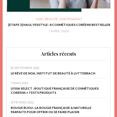
,
,
ASIE
BEAUTÉ
PARTENARIAT
FRIR
[ETAPE 3] HAUL YESSTYLE : 8 COSMÉTIQUES CORÉENS BESTSELLER
D
1 AVRIL 2020
Articles récents
16 SEPTEMBRE 2022
LE RÊVE DE NOA, INSTITUT DE BEAUTÉ À LUTTERBACH
1 MARS 2022
LYSSA SELECT : BOUTIQUE FRANÇAISE DE COSMÉTIQUES
CORÉENS + TESTS PRODUITS
15 FÉVRIER 2022
BOUGIE BIJOU : LA BOUGIE FRANÇAISE & NATURELLE
PARFAITE POUR OFFRIR OU SE FAIRE PLAISIR