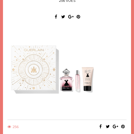
256 VUES
256