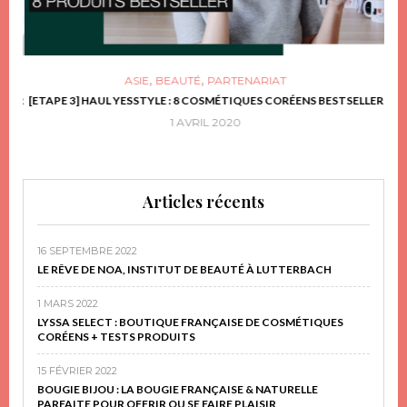
,
,
ASIE
BEAUTÉ
PARTENARIAT
FRIR
[ETAPE 3] HAUL YESSTYLE : 8 COSMÉTIQUES CORÉENS BESTSELLER
D
1 AVRIL 2020
Articles récents
16 SEPTEMBRE 2022
LE RÊVE DE NOA, INSTITUT DE BEAUTÉ À LUTTERBACH
1 MARS 2022
LYSSA SELECT : BOUTIQUE FRANÇAISE DE COSMÉTIQUES
CORÉENS + TESTS PRODUITS
15 FÉVRIER 2022
BOUGIE BIJOU : LA BOUGIE FRANÇAISE & NATURELLE
PARFAITE POUR OFFRIR OU SE FAIRE PLAISIR