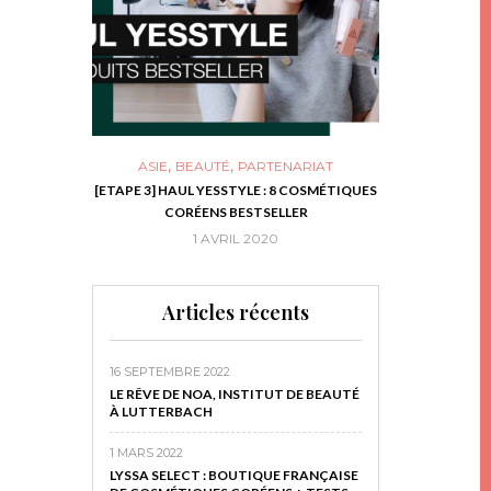
,
,
ASIE
BEAUTÉ
PARTENARIAT
NIES, LE BOCAL
[ETAPE 3] HAUL YESSTYLE : 8 COSMÉTIQUES
DIY DE NOËL #1
RIR
CORÉENS BESTSELLER
EN 
16
1 AVRIL 2020
29 N
Articles récents
16 SEPTEMBRE 2022
LE RÊVE DE NOA, INSTITUT DE BEAUTÉ
À LUTTERBACH
1 MARS 2022
LYSSA SELECT : BOUTIQUE FRANÇAISE