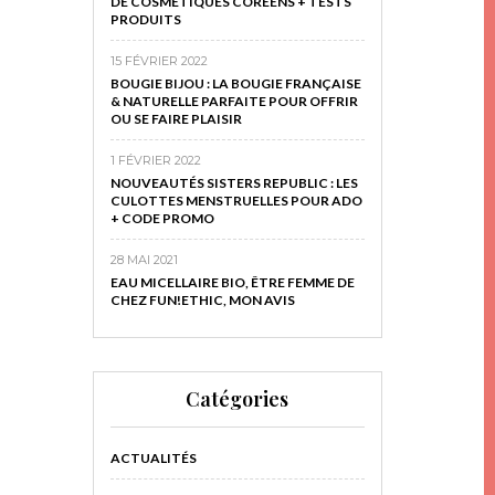
DE COSMÉTIQUES CORÉENS + TESTS
PRODUITS
15 FÉVRIER 2022
BOUGIE BIJOU : LA BOUGIE FRANÇAISE
& NATURELLE PARFAITE POUR OFFRIR
OU SE FAIRE PLAISIR
1 FÉVRIER 2022
NOUVEAUTÉS SISTERS REPUBLIC : LES
CULOTTES MENSTRUELLES POUR ADO
+ CODE PROMO
28 MAI 2021
EAU MICELLAIRE BIO, ÊTRE FEMME DE
CHEZ FUN!ETHIC, MON AVIS
Catégories
ACTUALITÉS