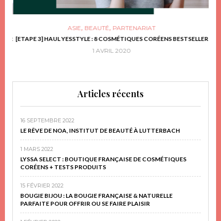
,
,
ASIE
BEAUTÉ
PARTENARIAT
FRIR
[ETAPE 3] HAUL YESSTYLE : 8 COSMÉTIQUES CORÉENS BESTSELLER
D
1 AVRIL 2020
Articles récents
16 SEPTEMBRE 2022
LE RÊVE DE NOA, INSTITUT DE BEAUTÉ À LUTTERBACH
1 MARS 2022
LYSSA SELECT : BOUTIQUE FRANÇAISE DE COSMÉTIQUES
CORÉENS + TESTS PRODUITS
15 FÉVRIER 2022
BOUGIE BIJOU : LA BOUGIE FRANÇAISE & NATURELLE
PARFAITE POUR OFFRIR OU SE FAIRE PLAISIR