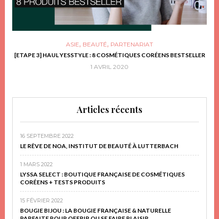
,
,
ASIE
BEAUTÉ
PARTENARIAT
FRIR
[ETAPE 3] HAUL YESSTYLE : 8 COSMÉTIQUES CORÉENS BESTSELLER
D
1 AVRIL 2020
Articles récents
16 SEPTEMBRE 2022
LE RÊVE DE NOA, INSTITUT DE BEAUTÉ À LUTTERBACH
1 MARS 2022
LYSSA SELECT : BOUTIQUE FRANÇAISE DE COSMÉTIQUES
CORÉENS + TESTS PRODUITS
15 FÉVRIER 2022
BOUGIE BIJOU : LA BOUGIE FRANÇAISE & NATURELLE
PARFAITE POUR OFFRIR OU SE FAIRE PLAISIR