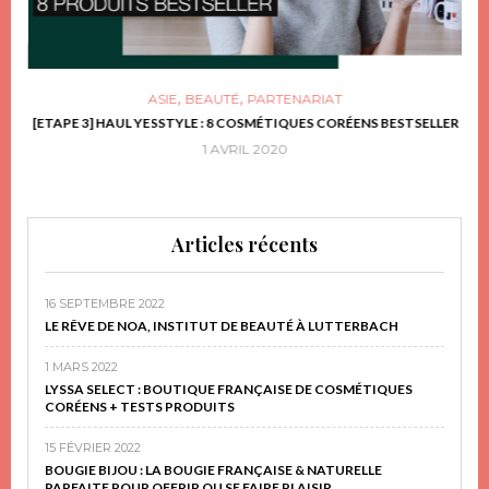
,
,
ASIE
BEAUTÉ
PARTENARIAT
FRIR
[ETAPE 3] HAUL YESSTYLE : 8 COSMÉTIQUES CORÉENS BESTSELLER
D
1 AVRIL 2020
Articles récents
16 SEPTEMBRE 2022
LE RÊVE DE NOA, INSTITUT DE BEAUTÉ À LUTTERBACH
1 MARS 2022
LYSSA SELECT : BOUTIQUE FRANÇAISE DE COSMÉTIQUES
CORÉENS + TESTS PRODUITS
15 FÉVRIER 2022
BOUGIE BIJOU : LA BOUGIE FRANÇAISE & NATURELLE
PARFAITE POUR OFFRIR OU SE FAIRE PLAISIR