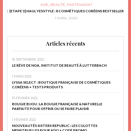
,
,
ASIE
BEAUTÉ
PARTENARIAT
FRIR
[ETAPE 3] HAUL YESSTYLE : 8 COSMÉTIQUES CORÉENS BESTSELLER
D
1 AVRIL 2020
Articles récents
16 SEPTEMBRE 2022
LE RÊVE DE NOA, INSTITUT DE BEAUTÉ À LUTTERBACH
1 MARS 2022
LYSSA SELECT : BOUTIQUE FRANÇAISE DE COSMÉTIQUES
CORÉENS + TESTS PRODUITS
15 FÉVRIER 2022
BOUGIE BIJOU : LA BOUGIE FRANÇAISE & NATURELLE
PARFAITE POUR OFFRIR OU SE FAIRE PLAISIR
1 FÉVRIER 2022
NOUVEAUTÉS SISTERS REPUBLIC : LES CULOTTES
MENSTRUELLES POUR ADO + CODE PROMO