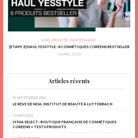
,
,
ASIE
BEAUTÉ
PARTENARIAT
FRIR
[ETAPE 3] HAUL YESSTYLE : 8 COSMÉTIQUES CORÉENS BESTSELLER
D
1 AVRIL 2020
Articles récents
16 SEPTEMBRE 2022
LE RÊVE DE NOA, INSTITUT DE BEAUTÉ À LUTTERBACH
1 MARS 2022
LYSSA SELECT : BOUTIQUE FRANÇAISE DE COSMÉTIQUES
CORÉENS + TESTS PRODUITS