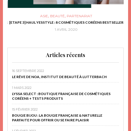
,
,
ASIE
BEAUTÉ
PARTENARIAT
FRIR
[ETAPE 3] HAUL YESSTYLE : 8 COSMÉTIQUES CORÉENS BESTSELLER
D
1 AVRIL 2020
Articles récents
16 SEPTEMBRE 2022
LE RÊVE DE NOA, INSTITUT DE BEAUTÉ À LUTTERBACH
1 MARS 2022
LYSSA SELECT : BOUTIQUE FRANÇAISE DE COSMÉTIQUES
CORÉENS + TESTS PRODUITS
15 FÉVRIER 2022
BOUGIE BIJOU : LA BOUGIE FRANÇAISE & NATURELLE
PARFAITE POUR OFFRIR OU SE FAIRE PLAISIR
1 FÉVRIER 2022