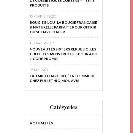
DE COSMÉTIQUES CORÉENS + TESTS
PRODUITS
15 FÉVRIER 2022
BOUGIE BIJOU : LA BOUGIE FRANÇAISE
& NATURELLE PARFAITE POUR OFFRIR
OU SE FAIRE PLAISIR
1 FÉVRIER 2022
NOUVEAUTÉS SISTERS REPUBLIC : LES
CULOTTES MENSTRUELLES POUR ADO
+ CODE PROMO
28 MAI 2021
EAU MICELLAIRE BIO, ÊTRE FEMME DE
CHEZ FUN!ETHIC, MON AVIS
Catégories
ACTUALITÉS