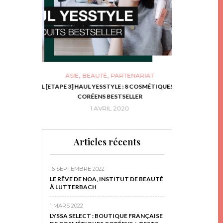
,
,
ASIE
BEAUTÉ
PARTENARIAT
NIES, LE BOCAL
[ETAPE 3] HAUL YESSTYLE : 8 COSMÉTIQUES
DIY DE NOËL #1
RIR
CORÉENS BESTSELLER
EN 
16
1 AVRIL 2020
29 N
Articles récents
16 SEPTEMBRE 2022
LE RÊVE DE NOA, INSTITUT DE BEAUTÉ
À LUTTERBACH
1 MARS 2022
LYSSA SELECT : BOUTIQUE FRANÇAISE