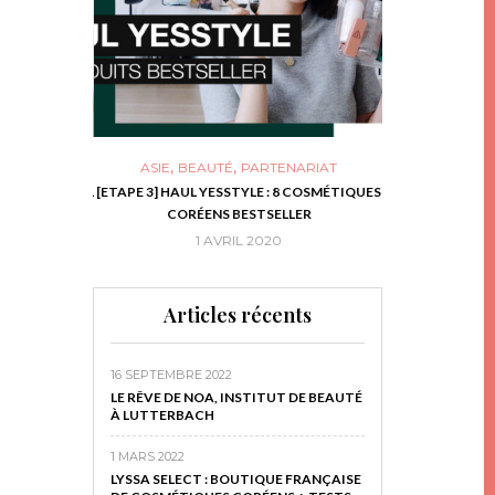
,
,
ASIE
BEAUTÉ
PARTENARIAT
NIES, LE BOCAL
[ETAPE 3] HAUL YESSTYLE : 8 COSMÉTIQUES
DIY DE NOËL #1
RIR
CORÉENS BESTSELLER
EN 
16
1 AVRIL 2020
29 N
Articles récents
16 SEPTEMBRE 2022
LE RÊVE DE NOA, INSTITUT DE BEAUTÉ
À LUTTERBACH
1 MARS 2022
LYSSA SELECT : BOUTIQUE FRANÇAISE