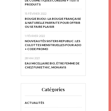
DE COSMÉTIQUES CORÉENS + TESTS
PRODUITS
15 FÉVRIER 2022
BOUGIE BIJOU : LA BOUGIE FRANÇAISE
& NATURELLE PARFAITE POUR OFFRIR
OU SE FAIRE PLAISIR
1 FÉVRIER 2022
NOUVEAUTÉS SISTERS REPUBLIC : LES
CULOTTES MENSTRUELLES POUR ADO
+ CODE PROMO
28 MAI 2021
EAU MICELLAIRE BIO, ÊTRE FEMME DE
CHEZ FUN!ETHIC, MON AVIS
Catégories
ACTUALITÉS