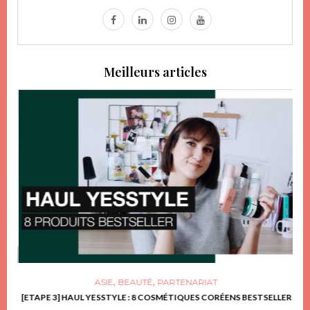
Meilleurs articles
,
,
ASIE
BEAUTÉ
PARTENARIAT
FRIR
[ETAPE 3] HAUL YESSTYLE : 8 COSMÉTIQUES CORÉENS BESTSELLER
D