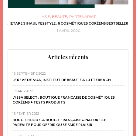
,
,
ASIE
BEAUTÉ
PARTENARIAT
FRIR
[ETAPE 3] HAUL YESSTYLE : 8 COSMÉTIQUES CORÉENS BESTSELLER
D
1 AVRIL 2020
Articles récents
16 SEPTEMBRE 2022
LE RÊVE DE NOA, INSTITUT DE BEAUTÉ À LUTTERBACH
1 MARS 2022
LYSSA SELECT : BOUTIQUE FRANÇAISE DE COSMÉTIQUES
CORÉENS + TESTS PRODUITS
15 FÉVRIER 2022
BOUGIE BIJOU : LA BOUGIE FRANÇAISE & NATURELLE
PARFAITE POUR OFFRIR OU SE FAIRE PLAISIR
1 FÉVRIER 2022