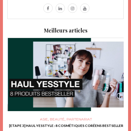
Meilleurs articles
,
,
ASIE
BEAUTÉ
PARTENARIAT
FRIR
[ETAPE 3] HAUL YESSTYLE : 8 COSMÉTIQUES CORÉENS BESTSELLER
D