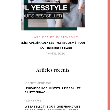
,
,
ASIE
BEAUTÉ
PARTENARIAT
NIES, LE BOCAL
[ETAPE 3] HAUL YESSTYLE : 8 COSMÉTIQUES
DIY DE NOËL #1
RIR
CORÉENS BESTSELLER
EN 
16
1 AVRIL 2020
29 N
Articles récents
16 SEPTEMBRE 2022
LE RÊVE DE NOA, INSTITUT DE BEAUTÉ
À LUTTERBACH
1 MARS 2022
LYSSA SELECT : BOUTIQUE FRANÇAISE