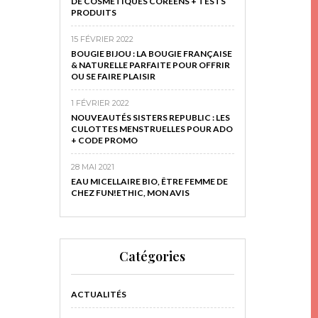
DE COSMÉTIQUES CORÉENS + TESTS
PRODUITS
15 FÉVRIER 2022
BOUGIE BIJOU : LA BOUGIE FRANÇAISE
& NATURELLE PARFAITE POUR OFFRIR
OU SE FAIRE PLAISIR
1 FÉVRIER 2022
NOUVEAUTÉS SISTERS REPUBLIC : LES
CULOTTES MENSTRUELLES POUR ADO
+ CODE PROMO
28 MAI 2021
EAU MICELLAIRE BIO, ÊTRE FEMME DE
CHEZ FUN!ETHIC, MON AVIS
Catégories
ACTUALITÉS