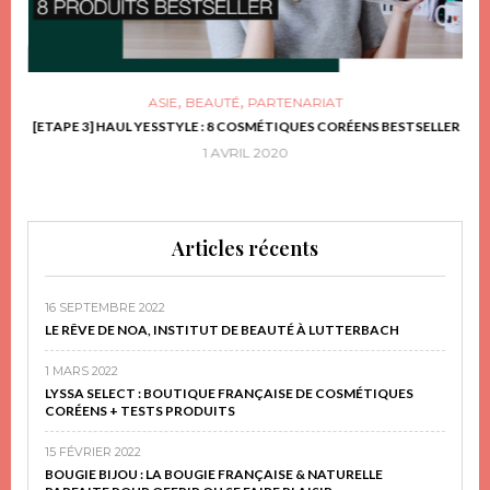
,
,
ASIE
BEAUTÉ
PARTENARIAT
FRIR
[ETAPE 3] HAUL YESSTYLE : 8 COSMÉTIQUES CORÉENS BESTSELLER
D
1 AVRIL 2020
Articles récents
16 SEPTEMBRE 2022
LE RÊVE DE NOA, INSTITUT DE BEAUTÉ À LUTTERBACH
1 MARS 2022
LYSSA SELECT : BOUTIQUE FRANÇAISE DE COSMÉTIQUES
CORÉENS + TESTS PRODUITS
15 FÉVRIER 2022
BOUGIE BIJOU : LA BOUGIE FRANÇAISE & NATURELLE