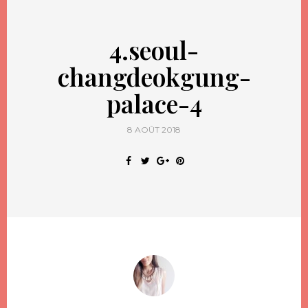
4.seoul-
changdeokgung-
palace-4
8 AOÛT 2018