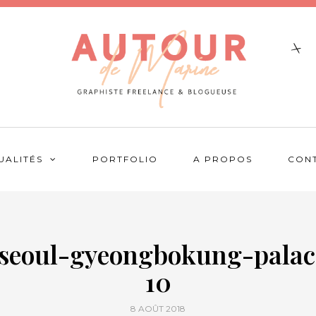
UALITÉS
PORTFOLIO
A PROPOS
CON
.seoul-gyeongbokung-palac
10
8 AOÛT 2018