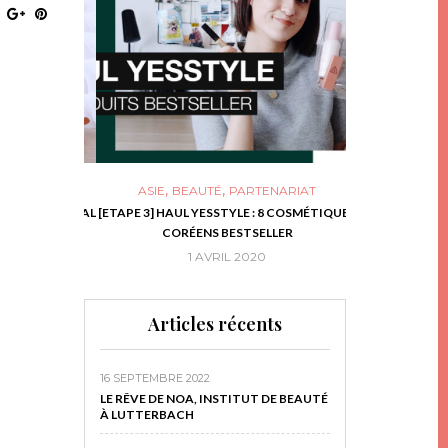
,
,
ASIE
BEAUTÉ
PARTENARIAT
NIES, LE BOCAL
[ETAPE 3] HAUL YESSTYLE : 8 COSMÉTIQUES
DIY DE NOËL #1
RIR
CORÉENS BESTSELLER
EN 
16
1 AVRIL 2020
29 N
Articles récents
16 SEPTEMBRE 2022
LE RÊVE DE NOA, INSTITUT DE BEAUTÉ
À LUTTERBACH