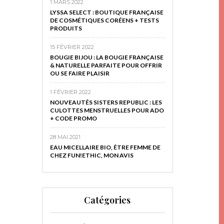
1 MARS 2022
LYSSA SELECT : BOUTIQUE FRANÇAISE
DE COSMÉTIQUES CORÉENS + TESTS
PRODUITS
15 FÉVRIER 2022
BOUGIE BIJOU : LA BOUGIE FRANÇAISE
& NATURELLE PARFAITE POUR OFFRIR
OU SE FAIRE PLAISIR
1 FÉVRIER 2022
NOUVEAUTÉS SISTERS REPUBLIC : LES
CULOTTES MENSTRUELLES POUR ADO
+ CODE PROMO
28 MAI 2021
EAU MICELLAIRE BIO, ÊTRE FEMME DE
CHEZ FUN!ETHIC, MON AVIS
Catégories