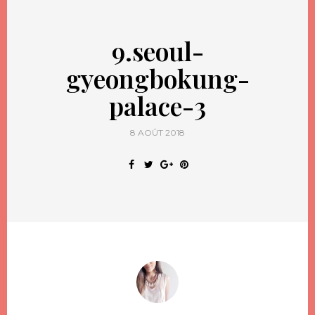
9.seoul-
gyeongbokung-
palace-3
8 AOÛT 2018