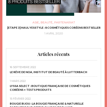
,
,
ASIE
BEAUTÉ
PARTENARIAT
FRIR
[ETAPE 3] HAUL YESSTYLE : 8 COSMÉTIQUES CORÉENS BESTSELLER
D
1 AVRIL 2020
Articles récents
16 SEPTEMBRE 2022
LE RÊVE DE NOA, INSTITUT DE BEAUTÉ À LUTTERBACH
1 MARS 2022
LYSSA SELECT : BOUTIQUE FRANÇAISE DE COSMÉTIQUES
CORÉENS + TESTS PRODUITS
15 FÉVRIER 2022
BOUGIE BIJOU : LA BOUGIE FRANÇAISE & NATURELLE