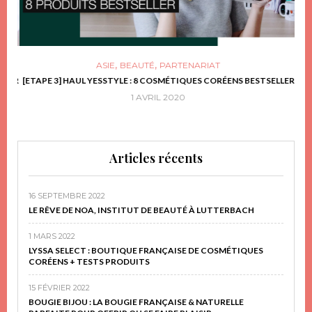
,
,
ASIE
BEAUTÉ
PARTENARIAT
FRIR
[ETAPE 3] HAUL YESSTYLE : 8 COSMÉTIQUES CORÉENS BESTSELLER
D
1 AVRIL 2020
Articles récents
16 SEPTEMBRE 2022
LE RÊVE DE NOA, INSTITUT DE BEAUTÉ À LUTTERBACH
1 MARS 2022
LYSSA SELECT : BOUTIQUE FRANÇAISE DE COSMÉTIQUES
CORÉENS + TESTS PRODUITS
15 FÉVRIER 2022
BOUGIE BIJOU : LA BOUGIE FRANÇAISE & NATURELLE