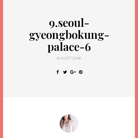
9.seoul-
gyeongbokung-
palace-6
8 AOÛT 2018