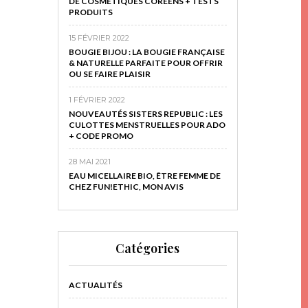
DE COSMÉTIQUES CORÉENS + TESTS
PRODUITS
15 FÉVRIER 2022
BOUGIE BIJOU : LA BOUGIE FRANÇAISE
& NATURELLE PARFAITE POUR OFFRIR
OU SE FAIRE PLAISIR
1 FÉVRIER 2022
NOUVEAUTÉS SISTERS REPUBLIC : LES
CULOTTES MENSTRUELLES POUR ADO
+ CODE PROMO
28 MAI 2021
EAU MICELLAIRE BIO, ÊTRE FEMME DE
CHEZ FUN!ETHIC, MON AVIS
Catégories
ACTUALITÉS