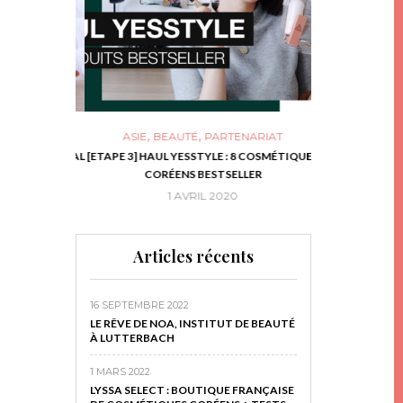
,
,
ASIE
BEAUTÉ
PARTENARIAT
NIES, LE BOCAL
[ETAPE 3] HAUL YESSTYLE : 8 COSMÉTIQUES
DIY DE NOËL #1
RIR
CORÉENS BESTSELLER
EN 
16
1 AVRIL 2020
29 N
Articles récents
16 SEPTEMBRE 2022
LE RÊVE DE NOA, INSTITUT DE BEAUTÉ
À LUTTERBACH
1 MARS 2022
LYSSA SELECT : BOUTIQUE FRANÇAISE