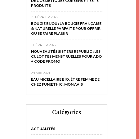
DE COSMÉTIQUES CORÉENS + TESTS
PRODUITS
15 FÉVRIER 2022
BOUGIE BIJOU : LA BOUGIE FRANÇAISE
& NATURELLE PARFAITE POUR OFFRIR
OU SE FAIRE PLAISIR
1 FÉVRIER 2022
NOUVEAUTÉS SISTERS REPUBLIC : LES
CULOTTES MENSTRUELLES POUR ADO
+ CODE PROMO
28 MAI 2021
EAU MICELLAIRE BIO, ÊTRE FEMME DE
CHEZ FUN!ETHIC, MON AVIS
Catégories
ACTUALITÉS