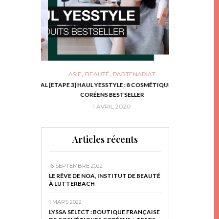
,
,
ASIE
BEAUTÉ
PARTENARIAT
NIES, LE BOCAL
[ETAPE 3] HAUL YESSTYLE : 8 COSMÉTIQUES
DIY DE NOËL #1
RIR
CORÉENS BESTSELLER
EN 
16
1 AVRIL 2020
29 N
Articles récents
16 SEPTEMBRE 2022
LE RÊVE DE NOA, INSTITUT DE BEAUTÉ
À LUTTERBACH
1 MARS 2022
LYSSA SELECT : BOUTIQUE FRANÇAISE