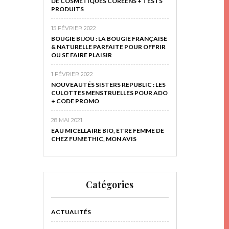
DE COSMÉTIQUES CORÉENS + TESTS
PRODUITS
15 FÉVRIER 2022
BOUGIE BIJOU : LA BOUGIE FRANÇAISE
& NATURELLE PARFAITE POUR OFFRIR
OU SE FAIRE PLAISIR
1 FÉVRIER 2022
NOUVEAUTÉS SISTERS REPUBLIC : LES
CULOTTES MENSTRUELLES POUR ADO
+ CODE PROMO
28 MAI 2021
EAU MICELLAIRE BIO, ÊTRE FEMME DE
CHEZ FUN!ETHIC, MON AVIS
Catégories
ACTUALITÉS