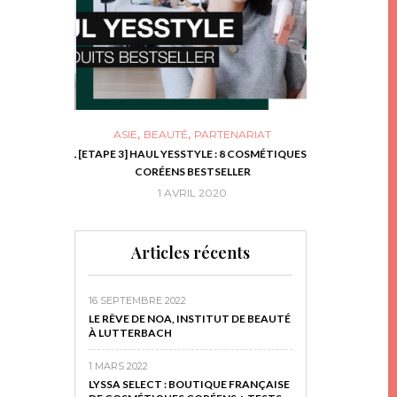
,
,
ASIE
BEAUTÉ
PARTENARIAT
NIES, LE BOCAL
[ETAPE 3] HAUL YESSTYLE : 8 COSMÉTIQUES
DIY DE NOËL #1
RIR
CORÉENS BESTSELLER
EN 
16
1 AVRIL 2020
29 N
Articles récents
16 SEPTEMBRE 2022
LE RÊVE DE NOA, INSTITUT DE BEAUTÉ
À LUTTERBACH
1 MARS 2022
LYSSA SELECT : BOUTIQUE FRANÇAISE