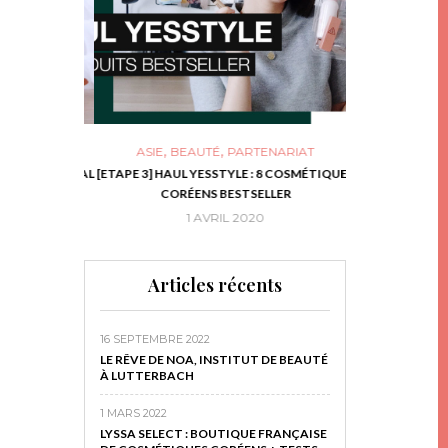
,
,
ASIE
BEAUTÉ
PARTENARIAT
NIES, LE BOCAL
[ETAPE 3] HAUL YESSTYLE : 8 COSMÉTIQUES
DIY DE NOËL #1
RIR
CORÉENS BESTSELLER
EN 
16
1 AVRIL 2020
29 N
Articles récents
16 SEPTEMBRE 2022
LE RÊVE DE NOA, INSTITUT DE BEAUTÉ
À LUTTERBACH
1 MARS 2022
LYSSA SELECT : BOUTIQUE FRANÇAISE