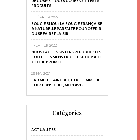
DE COSMÉTIQUES CORÉENS + TESTS
PRODUITS
15 FÉVRIER 2022
BOUGIE BIJOU : LA BOUGIE FRANÇAISE
& NATURELLE PARFAITE POUR OFFRIR
OU SE FAIRE PLAISIR
1 FÉVRIER 2022
NOUVEAUTÉS SISTERS REPUBLIC : LES
CULOTTES MENSTRUELLES POUR ADO
+ CODE PROMO
28 MAI 2021
EAU MICELLAIRE BIO, ÊTRE FEMME DE
CHEZ FUN!ETHIC, MON AVIS
Catégories
ACTUALITÉS