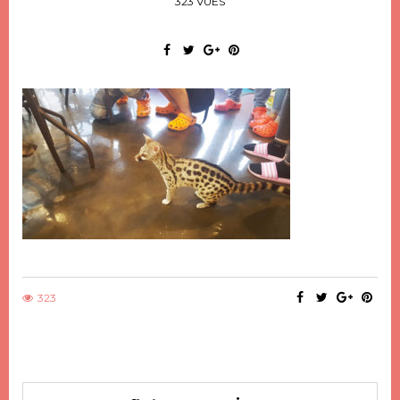
323 VUES
323