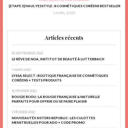
FRIR
[ETAPE 3] HAUL YESSTYLE : 8 COSMÉTIQUES CORÉENS BESTSELLER
D
1 AVRIL 2020
Articles récents
16 SEPTEMBRE 2022
LE RÊVE DE NOA, INSTITUT DE BEAUTÉ À LUTTERBACH
1 MARS 2022
LYSSA SELECT : BOUTIQUE FRANÇAISE DE COSMÉTIQUES
CORÉENS + TESTS PRODUITS
15 FÉVRIER 2022
BOUGIE BIJOU : LA BOUGIE FRANÇAISE & NATURELLE
PARFAITE POUR OFFRIR OU SE FAIRE PLAISIR
1 FÉVRIER 2022
NOUVEAUTÉS SISTERS REPUBLIC : LES CULOTTES
MENSTRUELLES POUR ADO + CODE PROMO