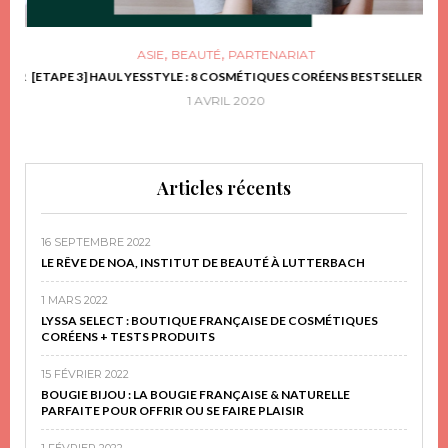
,
,
ASIE
BEAUTÉ
PARTENARIAT
FRIR
[ETAPE 3] HAUL YESSTYLE : 8 COSMÉTIQUES CORÉENS BESTSELLER
D
1 AVRIL 2020
Articles récents
16 SEPTEMBRE 2022
LE RÊVE DE NOA, INSTITUT DE BEAUTÉ À LUTTERBACH
1 MARS 2022
LYSSA SELECT : BOUTIQUE FRANÇAISE DE COSMÉTIQUES
CORÉENS + TESTS PRODUITS
15 FÉVRIER 2022
BOUGIE BIJOU : LA BOUGIE FRANÇAISE & NATURELLE
PARFAITE POUR OFFRIR OU SE FAIRE PLAISIR
1 FÉVRIER 2022